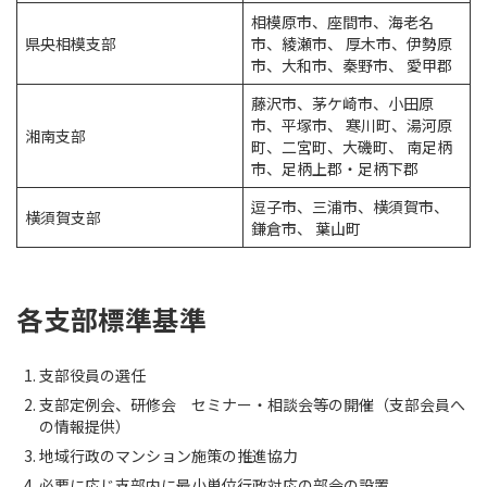
相模原市、座間市、海老名
県央相模支部
市、綾瀬市、 厚木市、伊勢原
市、大和市、秦野市、 愛甲郡
藤沢市、茅ケ崎市、小田原
市、平塚市、 寒川町、湯河原
湘南支部
町、二宮町、大磯町、 南足柄
市、足柄上郡・足柄下郡
逗子市、三浦市、横須賀市、
横須賀支部
鎌倉市、 葉山町
各支部標準基準
支部役員の選任
支部定例会、研修会 セミナー・相談会等の開催（支部会員へ
の情報提供）
地域行政のマンション施策の推進協力
必要に応じ支部内に最小単位行政対応の部会の設置