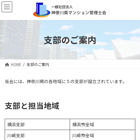
コ
ナ
ン
ビ
テ
ゲ
ン
ー
ツ
シ
へ
ョ
支部のご案内
ス
ン
キ
に
ッ
移
プ
動
HOME
支部のご案内
当会には、神奈川県の各地域に５の支部が設立されています。
支部と担当地域
横浜支部
横浜市全域
川崎支部
川崎市全域